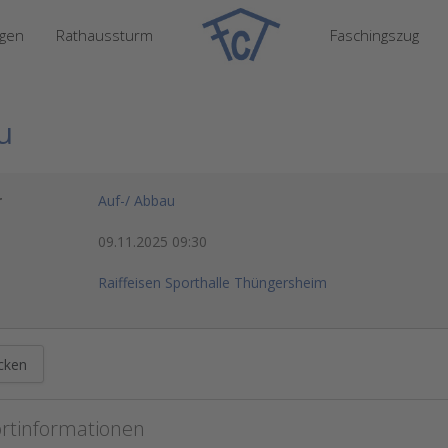
ngen
Rathaussturm
Faschingszug
u
r
Auf-/ Abbau
09.11.2025
09:30
Raiffeisen Sporthalle Thüngersheim
cken
rtinformationen