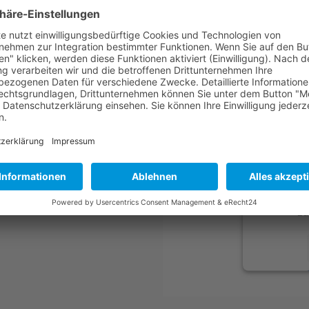
Google-Karte:
Wir b
um de
Wir v
einzubette
Aktivität
durch und
zu
powered 