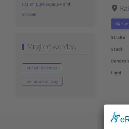
FcT im Bundeskanzleramt
Ra
Chronik
Kar
Straße
Mitglied werden
Stadt
Bundesl
Aufnahmeantrag
Land
Senatorenantrag