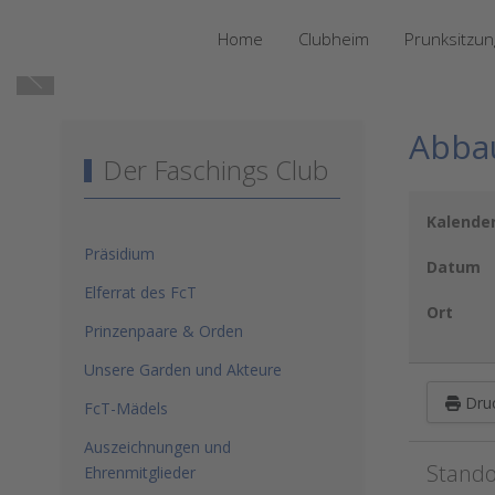
Home
Clubheim
Prunksitzu
Abba
Der Faschings Club
Kalende
Präsidium
Datum
Elferrat des FcT
Ort
Prinzenpaare & Orden
Unsere Garden und Akteure
Dru
FcT-Mädels
Auszeichnungen und
Stando
Ehrenmitglieder