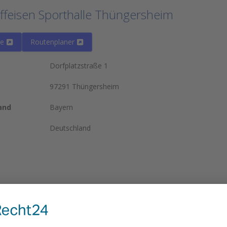
iffeisen Sporthalle Thüngersheim
te
Routenplaner
Dorfplatzstraße 1
97291 Thüngersheim
and
Bayern
Deutschland