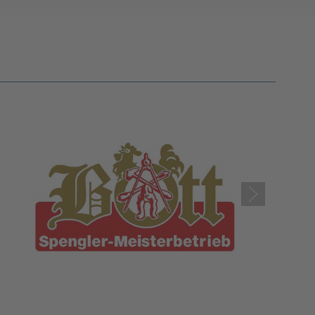
Platform
&
eRecht24