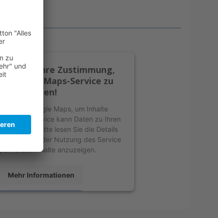
enötigen Ihre Zustimmung,
n Google Maps-Service zu
laden!
erwenden Google Maps, um Inhalte
n. Dieser Service kann Daten zu Ihren
en sammeln. Bitte lesen Sie die Details
 stimmen Sie der Nutzung des Service
, um diese Inhalte anzuzeigen.
Mehr Informationen
Akzeptieren
by
Usercentrics Consent Management