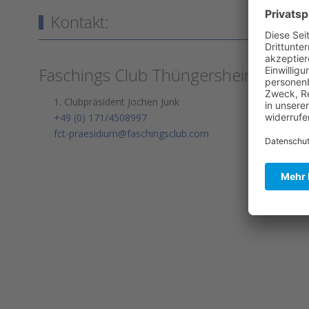
Kontakt:
Faschings Club Thüngersheim e.V.
1. Clubpräsident Jochen Junk
+49 (0) 171/4508997
fct-praesidium@faschingsclub.com