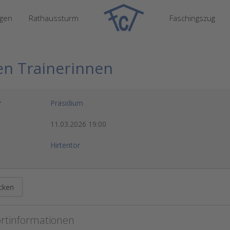
ngen
Rathaussturm
Faschingszug
en Trainerinnen
r
Präsidium
11.03.2026
19:00
Hirtentor
cken
rtinformationen