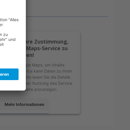
enötigen Ihre Zustimmung,
n Google Maps-Service zu
laden!
erwenden Google Maps, um Inhalte
n. Dieser Service kann Daten zu Ihren
en sammeln. Bitte lesen Sie die Details
 stimmen Sie der Nutzung des Service
, um diese Inhalte anzuzeigen.
Mehr Informationen
Akzeptieren
by
Usercentrics Consent Management