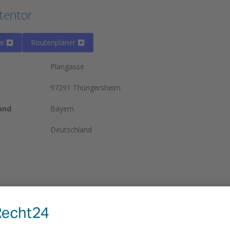
tentor
te
Routenplaner
Plangasse
97291 Thüngersheim
and
Bayern
Deutschland