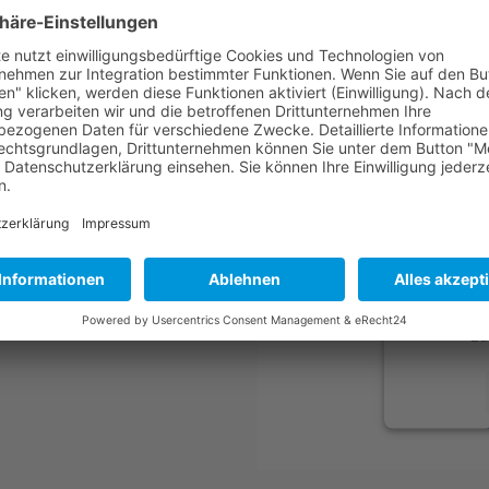
Google-Karte:
Wir b
um de
Wir v
einzubette
Aktivität
durch und
zu
powered 