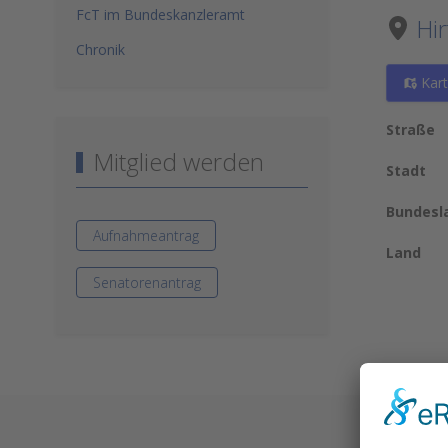
FcT im Bundeskanzleramt
Hir
Chronik
Kar
Straße
Mitglied werden
Stadt
Bundesl
Aufnahmeantrag
Land
Senatorenantrag