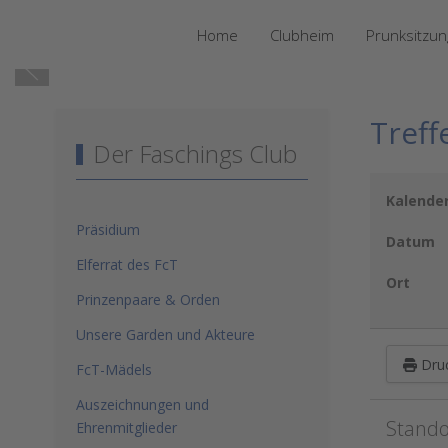
Home
Clubheim
Prunksitzu
Treff
Der Faschings Club
Kalende
Präsidium
Datum
Elferrat des FcT
Ort
Prinzenpaare & Orden
Unsere Garden und Akteure
Dru
FcT-Mädels
Auszeichnungen und
Stando
Ehrenmitglieder