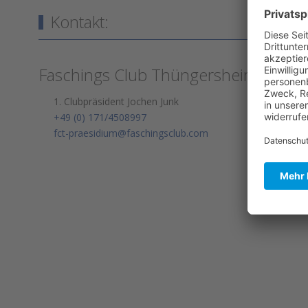
Kontakt:
Faschings Club Thüngersheim e.V.
1. Clubpräsident Jochen Junk
+49 (0) 171/4508997
fct-praesidium@faschingsclub.com