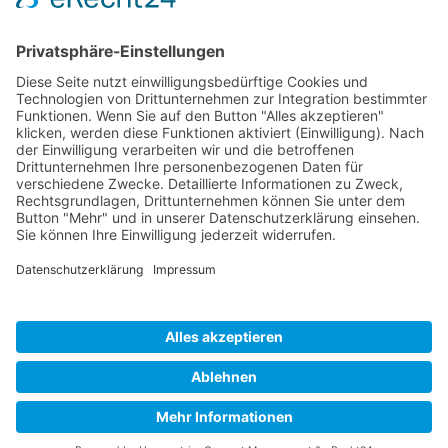
Senatoren:
Bauer Magnus, Bott Manuel, Bott Ma
Impressum
|
Datenschutzerklärung
|
Social-Media
Cookie-Einstellungen
© 2026 Faschings Club Thüngersheim e.V.